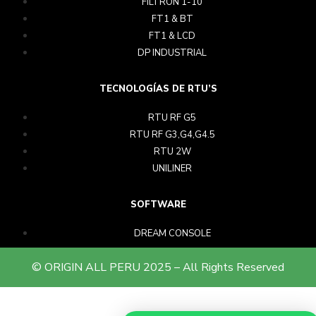
FILTRON 1-10
FT1 & BT
FT1 & LCD
DP INDUSTRIAL
TECNOLOGÍAS DE RTU’S
RTU RF G5
RTU RF G3,G4,G4.5
RTU 2W
UNILINER
SOFTWARE
DREAM CONSOLE
© ORIGIN ALL PERU 2025 – All Rights Reserved